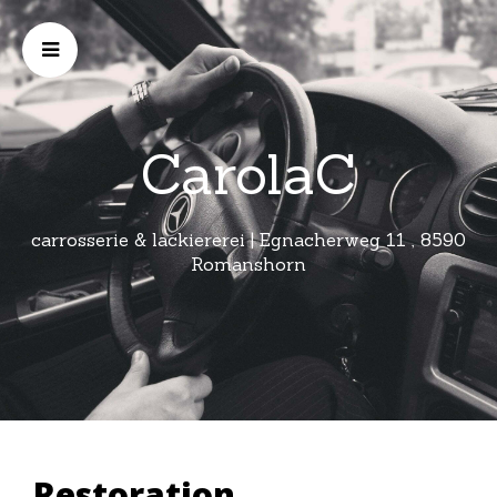
CarolaC
carrosserie & lackiererei | Egnacherweg 11 , 8590
Romanshorn
Restoration