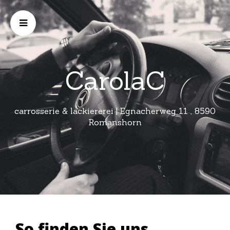
CarolaC
carrosserie & lackiererei | Egnacherweg 11 , 8590
Romanshorn
So finden Sie uns