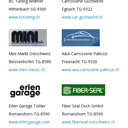
BC Tuning Widmer
Carrosserie Gschwend
Wittenbach SG-9300
Egnach TG-9322
www.bctuning.ch
www.car-gschwend.ch
Mini Markt Ostschweiz
A&A Carrosserie Pallozzi
Biessenhofen TG-8580
Frasnacht TG-9320
www.mini-classic.ch
www.aea-carroserie-pallozzi.ch
Erlen Garage Tobler
Fiber Seal Osch GmbH
Romanshorn TG-8590
Romanshorn TG-8590
www.erlengarage.com
www.fiberseal-ostschweiz.ch